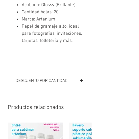
Acabado: Glossy (Brillante)
Cantidad hojas: 20
Marca: Artanium
Papel de gramaje alto, ideal
para fotografías, invitaciones,
tarjetas, folletería y más.
DESCUENTO POR CANTIDAD
# A partir de 10 pack descuento del
5%
Al finalizar el pedido se enviará el
Productos relacionados
detalle por whatsapp con el total
aplicando descuentos
correspondientes, confirmando
disponibilidad y coordinar forma de
pago, envío o retiro.