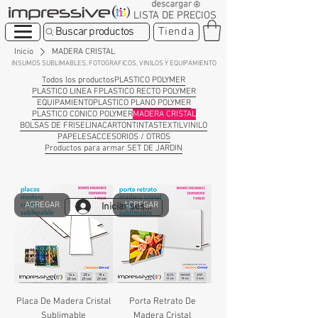
LISTA DE PRECIOS
Buscar productos
Tienda
Inicio
MADERA CRISTAL
INSUMOS SUBLIMABLES
, FOTOGRAFICOS, VINILOS Y EQUIPAMIENTO
Todos los productos
PLASTICO POLYMER
PLASTICO LINEA F
PLASTICO RECTO POLYMER
EQUIPAMIENTO
PLASTICO PLANO POLYMER
PLASTICO CONICO POLYMER
MADERA CRISTAL
BOLSAS DE FRISELINA
CARTON
TINTAS
TEXTIL
VINILO
PAPELES
ACCESORIOS / OTROS
Productos para armar SET DE JARDIN
AGREGAR
AGREGAR
Iniciar sesión
Placa De Madera Cristal
Porta Retrato De
Sublimable
Madera Cristal