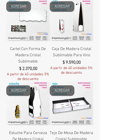
AGREGAR
AGREGAR
Cartel Con Forma De
Caja De Madera Cristal
Madera Cristal
Sublimable Para Vino
Sublimable
Precio
$ 9.590,00
Precio
A partir de 40 unidades 5%
$ 2.370,00
de descuento
A partir de 40 unidades 5%
de descuento
AGREGAR
AGREGAR
Estuche Para Cerveza
Tejo De Mesa De Madera
De Madera Cristal
Cristal Sublimable