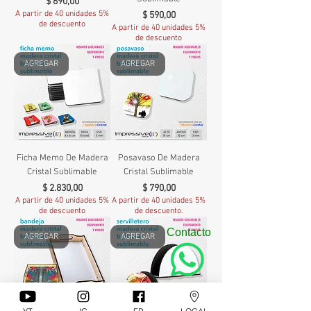
Precio
$ 690,00
A partir de 40 unidades 5%
Precio
$ 590,00
de descuento
A partir de 40 unidades 5%
de descuento
AGREGAR
AGREGAR
Ficha Memo De Madera
Posavaso De Madera
Cristal Sublimable
Cristal Sublimable
Precio
Precio
$ 2.830,00
$ 790,00
A partir de 40 unidades 5%
A partir de 40 unidades 5%
de descuento
de descuento.
Contacto
AGREGAR
AGREGAR