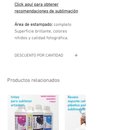
Click aquí para obtener
recomendaciones de sublimación
Área de estampado:
completo
Superficie brillante, colores
nítidos y calidad fotográfica.
DESCUENTO POR CANTIDAD
# A partir de 40 unidades descuento
del 5%
Al finalizar el pedido se enviará el
Productos relacionados
detalle por whatsapp con el total
aplicando descuentos
correspondientes, confirmando
disponibilidad y coordinar forma de
pago, envío o retiro.