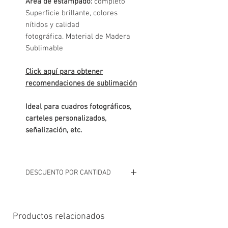
Área de estampado:
completo
Superficie brillante, colores
nítidos y calidad
fotográfica. Material de Madera
Sublimable
Click aquí para obtener
recomendaciones de sublimación
Ideal para cuadros fotográficos,
carteles personalizados,
señalización, etc.
DESCUENTO POR CANTIDAD
# A partir de 40 unidades descuento
del 5%
(descuento por modelo, no
Productos relacionados
combinable en surtido)