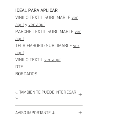
IDEAL PARA APLICAR
VINILO TEXTIL SUBLIMABLE
ver
aquí
y
ver aquí
PARCHE TEXTIL SUBLIMABLE
ver
aquí
TELA EMBORID SUBLIMABLE
ver
aquí
VINILO TEXTIL
ver aquí
DTF
BORDADOS
🡣 TAMBIEN TE PUEDE INTERESAR
🡣
GORRAS TRUCKER
AVISO IMPORTANTE 🡣
CON FRENTE BLANCO CLICK AQUI
# A partir de 100 unidades descuento
del 5%