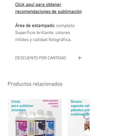
Click aquí para obtener
recomendaciones de sublimación
Área de estampado:
completo
Superficie brillante, colores
nítidos y calidad fotográfica.
DESCUENTO POR CANTIDAD
# A partir de 40 unidades descuento
del 5%
Al finalizar el pedido se enviará el
Productos relacionados
detalle por whatsapp con el total
aplicando descuentos
correspondientes, confirmando
disponibilidad y coordinar forma de
pago, envío o retiro.